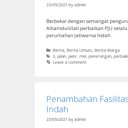
23/05/2021
by
admin
Berbekal dengan semangat pengurus
Alhamdulillah perbaikan PJU selalu
perumahan Jatiwarna Indah.
Categories
Berita
,
Berita Umum
,
Berita Warga
Tags
3
,
jalan
,
jwisr
,
mei
,
penerangan
,
perbai
Leave a comment
Penambahan Fasilita
Indah
23/05/2021
by
admin