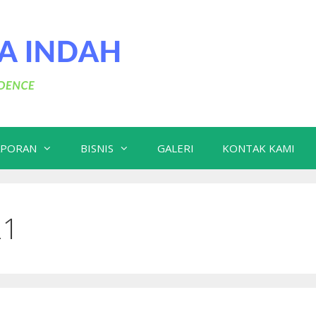
APORAN
BISNIS
GALERI
KONTAK KAMI
21