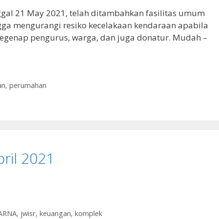
ggal 21 May 2021, telah ditambahkan fasilitas umum
ngga mengurangi resiko kecelakaan kendaraan apabila
egenap pengurus, warga, dan juga donatur. Mudah –
an
,
perumahan
ril 2021
ARNA
,
jwisr
,
keuangan
,
komplek