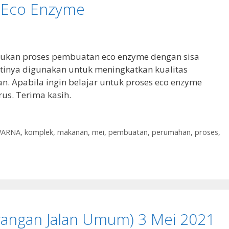
 Eco Enzyme
akukan proses pembuatan eco enzyme dengan sisa
tinya digunakan untuk meningkatkan kualitas
. Apabila ingin belajar untuk proses eco enzyme
rus. Terima kasih.
WARNA
,
komplek
,
makanan
,
mei
,
pembuatan
,
perumahan
,
proses
,
rangan Jalan Umum) 3 Mei 2021