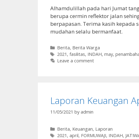
Alhamdulillah pada hari Jumat tan
berupa cermin reflektor jalan sehi
berpapasan. Terima kasih kepada s
mudahan selalu bermanfaat.
Categories
Berita
,
Berita Warga
Tags
2021
,
fasilitas
,
INDAH
,
may
,
penambah
Leave a comment
Laporan Keuangan Ap
11/05/2021
by
admin
Categories
Berita
,
Keuangan
,
Laporan
Tags
2021
,
april
,
FORMUWAJI
,
INDAH
,
JATIW