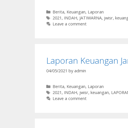
Categories
Berita
,
Keuangan
,
Laporan
Tags
2021
,
INDAH
,
JATIWARNA
,
jwisr
,
keuan
Leave a comment
Laporan Keuangan Ja
04/05/2021
by
admin
Categories
Berita
,
Keuangan
,
Laporan
Tags
2021
,
INDAH
,
jwisr
,
keuangan
,
LAPORA
Leave a comment