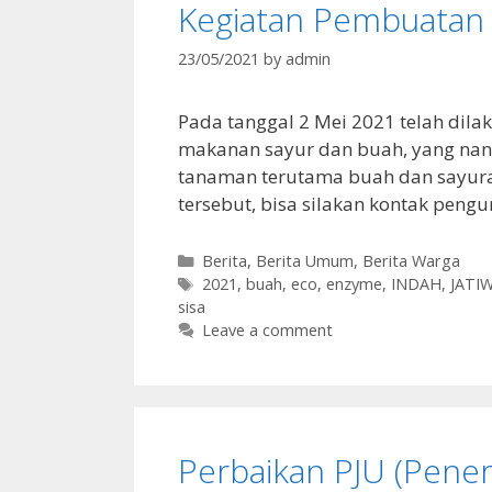
Kegiatan Pembuatan
23/05/2021
by
admin
Pada tanggal 2 Mei 2021 telah dil
makanan sayur dan buah, yang nan
tanaman terutama buah dan sayuran
tersebut, bisa silakan kontak pengu
Categories
Berita
,
Berita Umum
,
Berita Warga
Tags
2021
,
buah
,
eco
,
enzyme
,
INDAH
,
JATI
sisa
Leave a comment
Perbaikan PJU (Pene