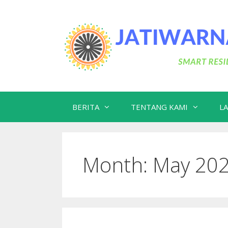
Skip
to
content
BERITA
TENTANG KAMI
L
Month:
May 20