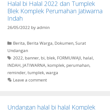
Halal bi Halal 2022 dan Tumplek
Blek Komplek Perumahan Jatiwarna
Indah
26/05/2022
by
admin
Categories
Berita
,
Berita Warga
,
Dokumen
,
Surat
Undangan
Tags
2022
,
banner
,
bi
,
blek
,
FORMUWAJI
,
halal
,
INDAH
,
JATIWARNA
,
komplek
,
perumahan
,
reminder
,
tumplek
,
warga
Leave a comment
Undangan halal bi halal Komplek