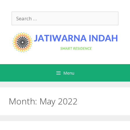
Skip
to
Search
content
for:
Menu
Month:
May 2022