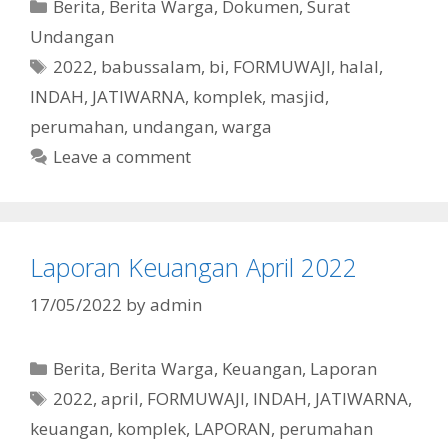
Categories
Berita
,
Berita Warga
,
Dokumen
,
Surat
Undangan
Tags
2022
,
babussalam
,
bi
,
FORMUWAJI
,
halal
,
INDAH
,
JATIWARNA
,
komplek
,
masjid
,
perumahan
,
undangan
,
warga
Leave a comment
Laporan Keuangan April 2022
17/05/2022
by
admin
Categories
Berita
,
Berita Warga
,
Keuangan
,
Laporan
Tags
2022
,
april
,
FORMUWAJI
,
INDAH
,
JATIWARNA
,
keuangan
,
komplek
,
LAPORAN
,
perumahan